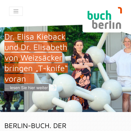
Dr. Elisa Kieback
und Dr. Elisabeth
von Weizsäcker
bringen „T-knife“
voran
... lesen Sie hier weiter
BERLIN-BUCH. DER