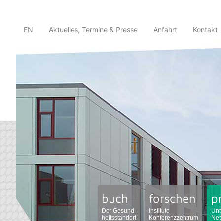
EN
Aktuelles, Termine & Presse
Anfahrt
Kontakt
buch
forschen
p
Der Gesund-
Institute
Unt
heitsstandort
Konferenzzentrum
Net