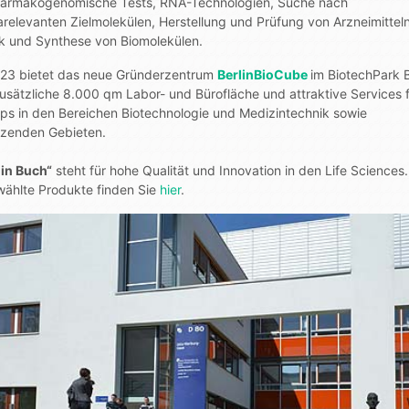
armakogenomische Tests, RNA-Technologien, Suche nach
relevanten Zielmolekülen, Herstellung und Prüfung von Arzneimittel
ik und Synthese von Biomolekülen.
023 bietet das neue Gründerzentrum
BerlinBioCube
im BiotechPark B
usätzliche 8.000 qm Labor- und Bürofläche und attraktive Services 
ups in den Bereichen Biotechnologie und Medizintechnik sowie
zenden Gebieten.
in Buch“
steht für hohe Qualität und Innovation in den Life Sciences.
ählte Produkte finden Sie
hier
.