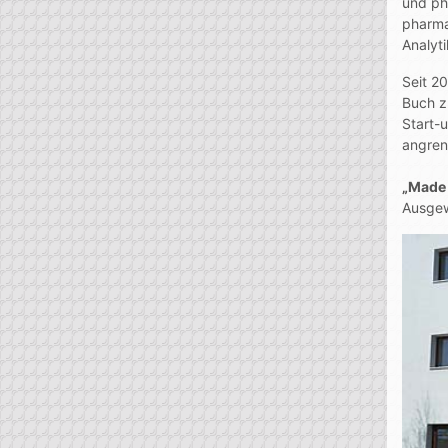
und ph
pharma
Analyt
Seit 2
Buch z
Start-
angren
„Made 
Ausgew