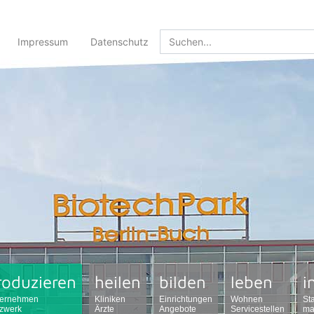
Impressum
Datenschutz
roduzieren
heilen
bilden
leben
i
ernehmen
Kliniken
Einrichtungen
Wohnen
St
zwerk
Ärzte
Angebote
Servicestellen
ma