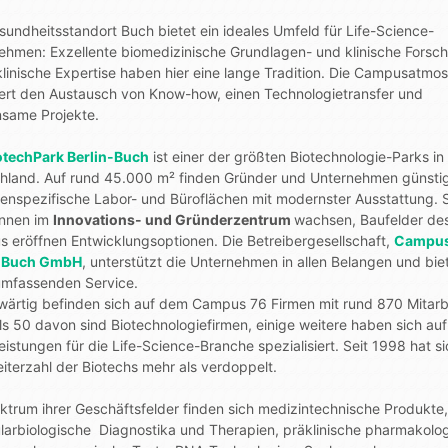
sundheitsstandort Buch bietet ein ideales Umfeld für Life-Science-
ehmen: Exzellente biomedizinische Grundlagen- und klinische Forsc
klinische Expertise haben hier eine lange Tradition. Die Campusatmo
ert den Austausch von Know-how, einen Technologietransfer und
same Projekte.
otechPark Berlin-Buch
ist einer der größten Biotechnologie-Parks in
hland. Auf rund 45.000 m² finden Gründer und Unternehmen günsti
enspezifische Labor- und Büroflächen mit modernster Ausstattung. S
nnen im
Innovations- und Gründerzentrum
wachsen, Baufelder de
 eröffnen Entwicklungsoptionen. Die Betreibergesellschaft,
Campu
n-Buch GmbH
, unterstützt die Unternehmen in allen Belangen und bie
umfassenden Service.
ärtig befinden sich auf dem Campus 76 Firmen mit rund 870 Mitarb
ls 50 davon sind Biotechnologiefirmen, einige weitere haben sich auf
eistungen für die Life-Science-Branche spezialisiert. Seit 1998 hat si
eiterzahl der Biotechs mehr als verdoppelt.
ktrum ihrer Geschäftsfelder finden sich medizintechnische Produkte,
larbiologische Diagnostika und Therapien, präklinische pharmakolo