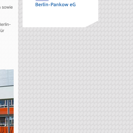
n sowie
erlin-
für