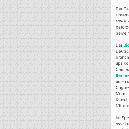
Der Ge
Untern
sowie 
beförd
gemein
Der
Bi
Deutsc
branch
ups kö
Campus
Berli
einen 
Gegenw
Mehr a
Dienstl
Mitarb
Im Spe
moleku